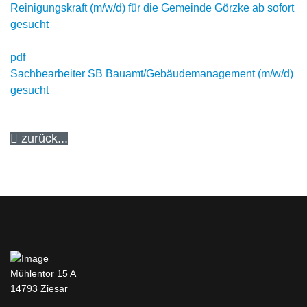
Reinigungskraft (m/w/d) für die Gemeinde Görzke ab sofort
gesucht
pdf
Sachbearbeiter SB Bauamt/Gebäudemanagement (m/w/d)
gesucht
zurück...
Mühlentor 15 A
14793 Ziesar