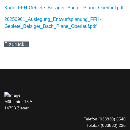
Karte_FFH-Gebiete_Belziger_Bach__Plane_Oberlauf.pdf
20250901_Auslegung_Entwurfsplanung_FFH-
Gebiete_Belziger_Bach_Plane_Oberlauf.pdf
zurück...
Mühlentor 15 A
14793 Ziesar
Telefon
(033830) 6540
Telefax (033830) 220